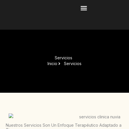
Ir
contenido
al
contenido
Servicios
Inicio
Servicios
Nuestros Servicios Son Un Enfoque Terapéutico Adaptado a